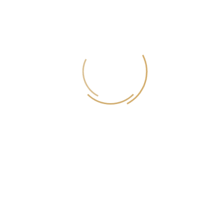
9.7.-15.7. RAZSTAVA V NOVEM MESTU
16.7-22.7. RAZSTAVA V MARIBORU
23.7.-29.7. RAZSTAVA NA PTUJU
In vabljeni k deljenju na družbenih omrežjih.
#qlmodnitedni #qlmodninatecaj #qlandia #vulcanomodels
O NAS